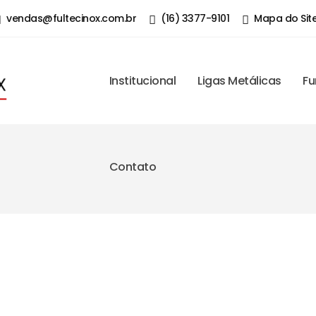
vendas@fultecinox.com.br
(16) 3377-9101
Mapa do Sit
Institucional
Ligas Metálicas
Fu
Contato